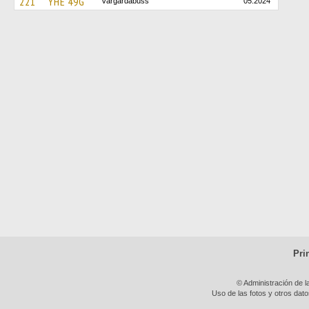
221
YHE 49G
Vårgårdabuss
05.2024
Pri
© Administración de l
Uso de las fotos y otros dat