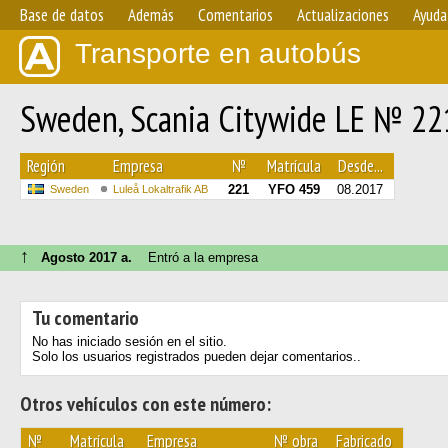
Base de datos
Además
Comentarios
Actualizaciones
Ayuda
Transporte en autobús
Sweden, Scania Citywide LE № 22
Región
Empresa
№
Matrícula
Desde...
221
YFO 459
08.2017
Sweden
Luleå Lokaltrafik AB
↑
Agosto 2017 a.
Entró a la empresa
Tu comentario
No has iniciado sesión en el sitio.
Solo los usuarios registrados pueden dejar comentarios..
Otros vehículos con este número:
№
Matrícula
Empresa
№ obra
Fabricado