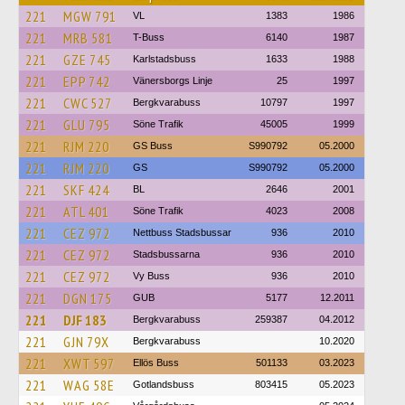
221
MGW 791
VL
1383
1986
221
MRB 581
T-Buss
6140
1987
221
GZE 745
Karlstadsbuss
1633
1988
221
EPP 742
Vänersborgs Linje
25
1997
221
CWC 527
Bergkvarabuss
10797
1997
221
GLU 795
Söne Trafik
45005
1999
221
RJM 220
GS Buss
S990792
05.2000
221
RJM 220
GS
S990792
05.2000
221
SKF 424
BL
2646
2001
221
ATL 401
Söne Trafik
4023
2008
221
CEZ 972
Nettbuss Stadsbussar
936
2010
221
CEZ 972
Stadsbussarna
936
2010
221
CEZ 972
Vy Buss
936
2010
221
DGN 175
GUB
5177
12.2011
221
DJF 183
Bergkvarabuss
259387
04.2012
221
GJN 79X
Bergkvarabuss
10.2020
221
XWT 597
Ellös Buss
501133
03.2023
221
WAG 58E
Gotlandsbuss
803415
05.2023