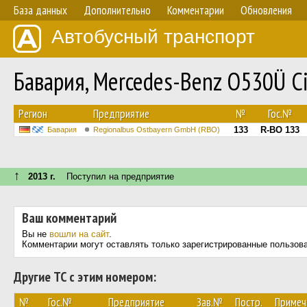
База данных
Дополнительно
Комментарии
Обновления
Автобусный транспорт
Бавария, Mercedes-Benz O530Ü Ci
Регион
Предприятие
№
Гос.№
133
R-BO 133
Бавария
Regionalbus Ostbayern GmbH (RBO)
↑
2013 г.
Поступил на предприятие
Ваш комментарий
Вы не
вошли на сайт
.
Комментарии могут оставлять только зарегистрированные пользов
Другие ТС с этим номером:
№
Гос.№
Предприятие
Зав.№
Постр.
Примеч