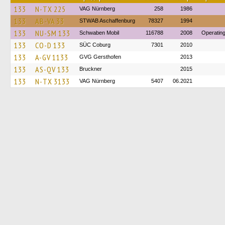
133
N-TX 225
VAG Nürnberg
258
1986
133
AB-VA 33
STWAB Aschaffenburg
78327
1994
133
NU-SM 133
Schwaben Mobil
116788
2008
Operatin
133
CO-D 133
SÜC Coburg
7301
2010
133
A-GV 1133
GVG Gersthofen
2013
133
AS-QV 133
Bruckner
2015
133
N-TX 3133
VAG Nürnberg
5407
06.2021