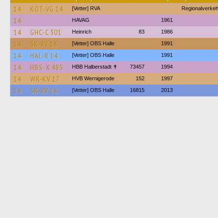
14
KÖT-VG 14
[Vetter] RVA
Regionalverke
14
HAVAG
1961
14
GHC-C 301
Heinrich
83
1986
14
SK-RV 14
[Vetter] OBS Halle
1991
14
HAL-R 14
[Vetter] OBS Halle
1991
14
HBS-X 485
HBB Halberstadt ✝︎
73457
1994
14
WR-KV 17
HVB Wernigerode
152
1997
14
SK-RV 14
[Vetter] OBS Halle
16815
2013