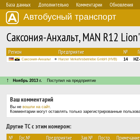
База данных
Дополнительно
Комментарии
Обновления
Автобусный транспорт
Саксония-Анхальт, MAN R12 Lion
Регион
Предприятие
№
Г
14
HZ-
Саксония-Анхальт
Harzer Verkehrsbetriebe GmbH (HVB)
↑
Ноябрь 2013 г.
Поступил на предприятие
Ваш комментарий
Вы не
вошли на сайт
.
Комментарии могут оставлять только зарегистрированные пользов
Другие ТС с этим номером:
№
Гос.№
Предприятие
Зав.№
Постр.
Примечание