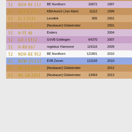
52
NOH-BE 152
BE Nordhorn
26872
1997
52
AUR-K 255
KBA Aurich (Jan Klein)
11112
1999
52
EL-J 3335
Levelink
805
2001
52
WL-GL 52
[Neubauer] Globetrotter
2001
52
H-FE 46
Enders
2004
52
GÖ-J 3352
GöVB Göttingen
64370
2007
52
H-RH 667
regiobus Hannover
119116
2009
52
NOH-BE 952
BE Nordhorn
121801
2010
52
ROW-EV 152
EVB Zeven
121193
2010
52
WL-GR 1052
[Neubauer] Globetrotter
2012
52
WL-GR 2052
[Neubauer] Globetrotter
13454
2013