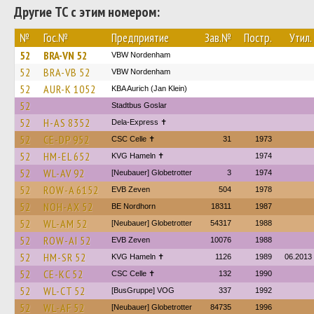
Другие ТС с этим номером:
№
Гос.№
Предприятие
Зав.№
Постр.
Утил.
52
BRA-VN 52
VBW Nordenham
52
BRA-VB 52
VBW Nordenham
52
AUR-K 1052
KBA Aurich (Jan Klein)
52
Stadtbus Goslar
52
H-AS 8352
Dela-Express ✝
52
CE-DP 952
CSC Celle ✝
31
1973
52
HM-EL 652
KVG Hameln ✝
1974
52
WL-AV 92
[Neubauer] Globetrotter
3
1974
52
ROW-A 6152
EVB Zeven
504
1978
52
NOH-AX 52
BE Nordhorn
18311
1987
52
WL-AM 52
[Neubauer] Globetrotter
54317
1988
52
ROW-AI 52
EVB Zeven
10076
1988
52
HM-SR 52
KVG Hameln ✝
1126
1989
06.2013
52
CE-KC 52
CSC Celle ✝
132
1990
52
WL-CT 52
[BusGruppe] VOG
337
1992
52
WL-AF 52
[Neubauer] Globetrotter
84735
1996