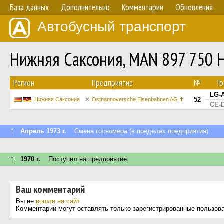
База данных
Дополнительно
Комментарии
Обновления
Автобусный транспорт
Нижняя Саксония, MAN 897 750 
Регион
Предприятие
№
Г
LG-
52
Нижняя Саксония
Osthannoversche Eisenbahnen AG ✝
CE-
↑
Апрель 1973 г.
Смена госномера (в пределах предприятия)
↑
1970 г.
Поступил на предприятие
Ваш комментарий
Вы не
вошли на сайт
.
Комментарии могут оставлять только зарегистрированные пользов