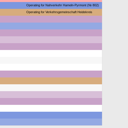
Operating for Nahverkehr Hameln-Pyrmont (№ 802)
Operating for Verkehrsgemeinschaft Heidekreis