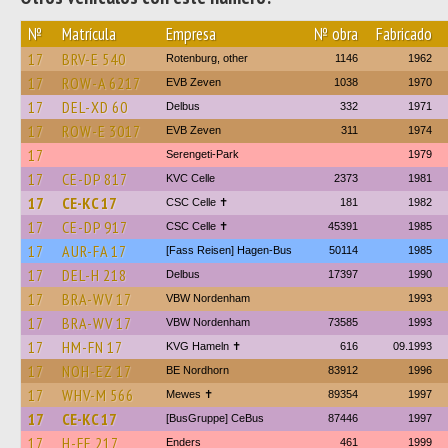
№
Matrícula
Empresa
№ obra
Fabricado
17
BRV-E 540
Rotenburg, other
1146
1962
17
ROW-A 6217
EVB Zeven
1038
1970
17
DEL-XD 60
Delbus
332
1971
17
ROW-E 3017
EVB Zeven
311
1974
17
Serengeti-Park
1979
17
CE-DP 817
KVC Celle
2373
1981
17
CE-KC 17
CSC Celle ✝
181
1982
17
CE-DP 917
CSC Celle ✝
45391
1985
17
AUR-FA 17
[Fass Reisen] Hagen-Bus
50114
1985
17
DEL-H 218
Delbus
17397
1990
17
BRA-WV 17
VBW Nordenham
1993
17
BRA-WV 17
VBW Nordenham
73585
1993
17
HM-FN 17
KVG Hameln ✝
616
09.1993
17
NOH-EZ 17
BE Nordhorn
83912
1996
17
WHV-M 566
Mewes ✝
89354
1997
17
CE-KC 17
[BusGruppe] CeBus
87446
1997
17
H-FE 217
Enders
461
1999