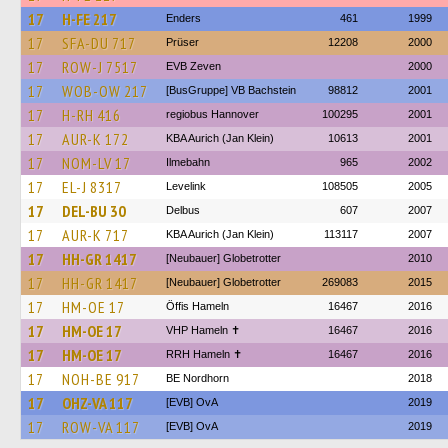
17
H-FE 217
Enders
461
1999
17
SFA-DU 717
Prüser
12208
2000
17
ROW-J 7517
EVB Zeven
2000
17
WOB-OW 217
[BusGruppe] VB Bachstein
98812
2001
17
H-RH 416
regiobus Hannover
100295
2001
17
AUR-K 172
KBA Aurich (Jan Klein)
10613
2001
17
NOM-LV 17
Ilmebahn
965
2002
17
EL-J 8317
Levelink
108505
2005
17
DEL-BU 30
Delbus
607
2007
17
AUR-K 717
KBA Aurich (Jan Klein)
113117
2007
17
HH-GR 1417
[Neubauer] Globetrotter
2010
17
HH-GR 1417
[Neubauer] Globetrotter
269083
2015
17
HM-OE 17
Öffis Hameln
16467
2016
17
HM-OE 17
VHP Hameln ✝
16467
2016
17
HM-OE 17
RRH Hameln ✝
16467
2016
17
NOH-BE 917
BE Nordhorn
2018
17
OHZ-VA 117
[EVB] OvA
2019
17
ROW-VA 117
[EVB] OvA
2019