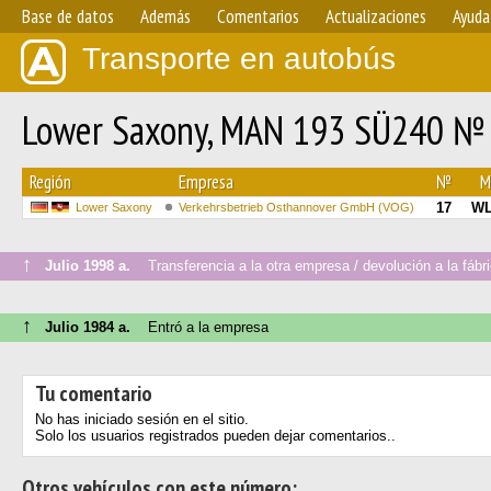
Base de datos
Además
Comentarios
Actualizaciones
Ayuda
Transporte en autobús
Lower Saxony, MAN 193 SÜ240 №
Región
Empresa
№
M
17
WL
Lower Saxony
Verkehrsbetrieb Osthannover GmbH (VOG)
↑
Julio 1998 a.
Transferencia a la otra empresa / devolución a la fábr
↑
Julio 1984 a.
Entró a la empresa
Tu comentario
No has iniciado sesión en el sitio.
Solo los usuarios registrados pueden dejar comentarios..
Otros vehículos con este número: