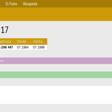
El Forro
Búsqueda
 17
atrícula
Desde...
Hasta...
-DW 447
07.1984
07.1998
ica