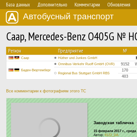
База данных
Дополнительно
Комментарии
Обновления
Автобусный транспорт
Саар, Mercedes-Benz O405G № H
Регион
Предприятие
№
Саар
Hüther und Junkes GmbH
9152
Omnibus-Verkehr Ruoff GmbH (OVR)
170
Баден-Вюртемберг
Regional Bus Stuttgart GmbH RBS
403
Все комментарии к фотографиям этого ТС
Заводская табличка
15 февраля 2017 г., среда
Автор:
9122_DA