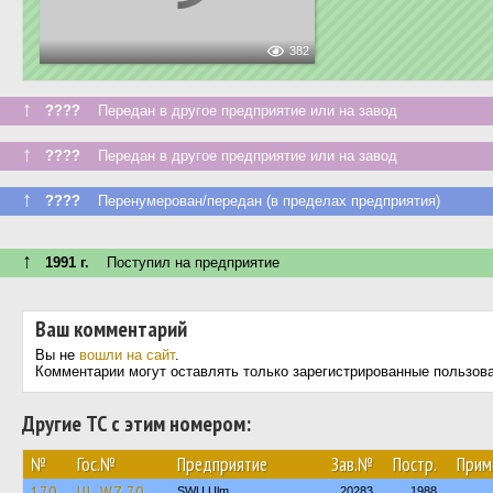
382
↑
????
Передан в другое предприятие или на завод
↑
????
Передан в другое предприятие или на завод
↑
????
Перенумерован/передан (в пределах предприятия)
↑
1991 г.
Поступил на предприятие
Ваш комментарий
Вы не
вошли на сайт
.
Комментарии могут оставлять только зарегистрированные пользов
Другие ТС с этим номером:
№
Гос.№
Предприятие
Зав.№
Постр.
Прим
170
UL-WZ 70
SWU Ulm
20283
1988