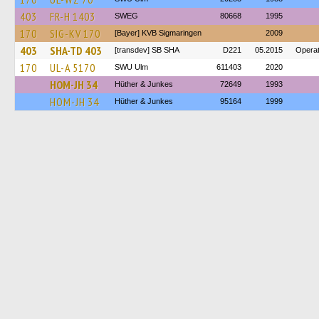
403
FR-H 1403
SWEG
80668
1995
170
SIG-KV 170
[Bayer] KVB Sigmaringen
2009
403
SHA-TD 403
[transdev] SB SHA
D221
05.2015
Operat
170
UL-A 5170
SWU Ulm
611403
2020
HOM-JH 34
Hüther & Junkes
72649
1993
HOM-JH 34
Hüther & Junkes
95164
1999