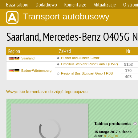
Baza taboru
Dodatkowo
Komentarze
Aktualizacje
O stron
Transport autobusowy
Saarland, Mercedes-Benz O405G 
Region
Zakład
Nr
Hüther und Junkes GmbH
Saarland
Omnibus-Verkehr Ruoff GmbH (OVR)
9152
170
Baden-Württemberg
Regional Bus Stuttgart GmbH RBS
403
Wszystkie komentarze do zdjęć tego pojazdu
Tablica producenta
15 lutego 2017 r., środa
Autor:
9122_DA