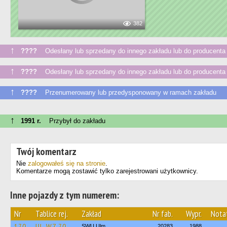
382
↑
????
Odesłany lub sprzedany do innego zakładu lub do producenta
↑
????
Odesłany lub sprzedany do innego zakładu lub do producenta
↑
????
Przenumerowany lub przedysponowany w ramach zakładu
↑
1991 r.
Przybył do zakładu
Twój komentarz
Nie
zalogowałeś się na stronie
.
Komentarze mogą zostawić tylko zarejestrowani użytkownicy.
Inne pojazdy z tym numerem:
Nr
Tablice rej.
Zakład
Nr fab.
Wypr.
Nota
170
UL-WZ 70
SWU Ulm
20283
1988