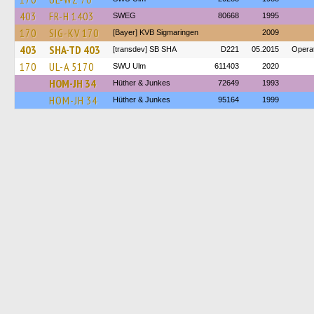
403
FR-H 1403
SWEG
80668
1995
170
SIG-KV 170
[Bayer] KVB Sigmaringen
2009
403
SHA-TD 403
[transdev] SB SHA
D221
05.2015
Operat
170
UL-A 5170
SWU Ulm
611403
2020
HOM-JH 34
Hüther & Junkes
72649
1993
HOM-JH 34
Hüther & Junkes
95164
1999