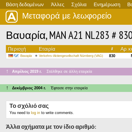
Βάση δεδομένων
Άλλες
Σχόλια
Ενημέρωση
Β
Μεταφορά με λεωφορείο
Βαυαρία, MAN A21 NL283 # 83
Περιοχή
Εταιρία
#
Αρ. 
830
Βαυαρία
Verkehrs-Aktiengesellschaft Nürnberg (VAG)
↑
Απρίλιος 2019 г.
Στάλθηκε σε άλλη εταιρεία
↑
Δεκέμβριος 2004 г.
Έφτασε στην εταιρεία
Το σχόλιό σας
You need to
log in
to write comments.
Άλλα οχήματα με τον ίδιο αριθμό: