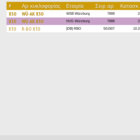
#
Αρ. κυκλοφορίας
Εταιρία
Σειρ. αρ.
Κατασκ.
830
WÜ-AK 830
WSB Würzburg
7888
2
830
WÜ-AK 830
NVG Würzburg
7888
2
830
R-BO 830
[DB] RBO
501907
10.