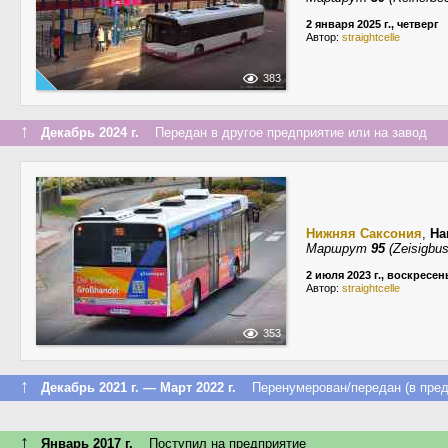
2 января 2025 г., четверг
Автор:
straightcelle
383
↑
Декабрь 2024 г.
Передан в другое предприятие или на завод
Нижняя Саксония
,
Ha
Маршрут
95
(Zeisigbu
2 июля 2023 г., воскресен
Автор:
straightcelle
353
↑
Декабрь 2021 г. — Март 2022 г.
Перенумерован/передан (в пред
↑
Январь 2017 г.
Поступил на предприятие