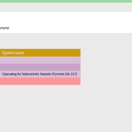
атели.
Примечание
Operating for Nahverkehr Hameln-Pyrmont (№ 217)