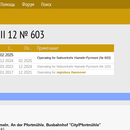
Помощь
Форум
Поиск
III 12 № 603
С...
По...
Примечание
02.2025
Operating for Nahverkehr Hameln-Pyrmont (№ 603)
12.2024
02.2025
03.2022
12.2024
Operating for Nahverkehr Hameln-Pyrmont (№ 222)
01.2017
12.2021
Operating for
regiobus Hannover
meln
,
An der Pfortmühle
,
Busbahnhof "City/Pfortmühle"
ck)