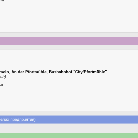
meln
,
An der Pfortmühle
,
Busbahnhof "City/Pfortmühle"
sch)
ье
елах предприятия)