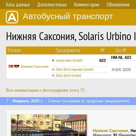
База данных
Дополнительно
Комментарии
Обновления
Автобусный транспорт
Нижняя Саксония, Solaris Urbino 
Регион
Предприятие
№
Гос.№
HM-NL 603
603
neueLinien GmbH
Нижняя Саксония
H-DA 1035
DAU BUS Hameln GmbH
DAU BUS GmbH
Все комментарии к фотографиям этого ТС
↑
Февраль 2025 г.
Смена госномера (в пределах предприятия)
Нижняя Саксония
,
Ha
Маршрут
30
(Reinerbe