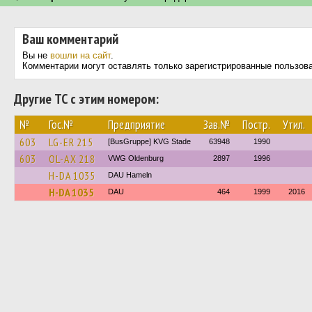
Ваш комментарий
Вы не
вошли на сайт
.
Комментарии могут оставлять только зарегистрированные пользов
Другие ТС с этим номером:
№
Гос.№
Предприятие
Зав.№
Постр.
Утил.
603
LG-ER 215
[BusGruppe] KVG Stade
63948
1990
603
OL-AX 218
VWG Oldenburg
2897
1996
H-DA 1035
DAU Hameln
H-DA 1035
DAU
464
1999
2016