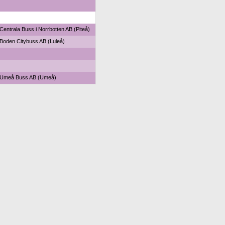
Centrala Buss i Norrbotten AB (Piteå)
Boden Citybuss AB (Luleå)
Umeå Buss AB (Umeå)