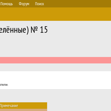
Помощь
Форум
Поиск
делённые) № 15
атели.
Примечание