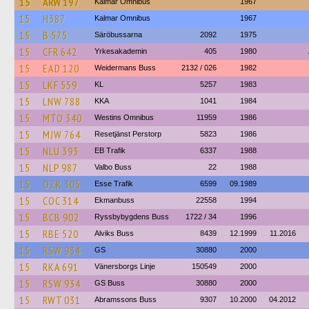
15
ARW 197
Kalmar Omnibus
1967
15
H387
Kalmar Omnibus
1967
15
B 575
Säröbussarna
2092
1975
15
CFR 642
Yrkesakademin
405
1980
15
EAD 120
Weidermans Buss
2132 / 026
1982
15
LKF 559
KL
5257
1983
15
LNW 788
KKA
1041
1984
15
MTO 340
Westins Omnibus
11959
1986
15
MJW 764
Resetjänst Perstorp
5823
1986
15
NLU 393
EB Trafik
6337
1988
15
NLP 987
Valbo Buss
22
1988
15
OZK 305
Esse Trafik
6599
09.1989
15
COC 314
Ekmanbuss
22558
1994
15
BCB 902
Ryssbybygdens Buss
1722 / 34
1996
15
RBE 520
Alviks Buss
8439
12.1999
11.2016
15
RSW 934
GS
30880
2000
15
RKA 691
Vänersborgs Linje
150549
2000
15
RSW 934
GS Buss
30880
2000
15
RWT 031
Abramssons Buss
9307
10.2000
04.2012