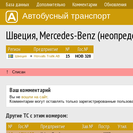
База данных
Дополнительно
Комментарии
Обновления
Автобусный транспорт
Швеция, Mercedes-Benz (неопре
Регион
Предприятие
№
Гос.№
15
HOB 328
Швеция
Hörvalls Trafik AB
↑
Списан
Ваш комментарий
Вы не
вошли на сайт
.
Комментарии могут оставлять только зарегистрированные пользов
Другие ТС с этим номером:
№
Гос.№
Предприятие
Зав.№
Постр.
Утил.