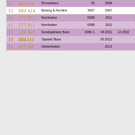
15
XSL 569
Ekmanbuss
30
2006
15
DBX 424
Byberg & Nordins
3657
2007
15
CTT 812
Norrbotten
6398
2011
15
CTT 812
Norrbotten
6398
2011
15
COK 063
Sundspärlans Buss
1096-1
04.2011
12.2022
15
DKA 212
Tapanis Buss
05.2012
15
REZ 160
Västerbotten
2013