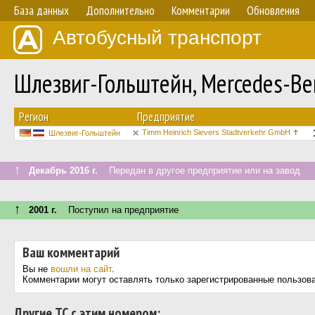
База данных
Дополнительно
Комментарии
Обновления
Автобусный транспорт
Шлезвиг-Гольштейн, Mercedes-B
Регион
Предприятие
Timm Heinrich Sievers Stadtverkehr GmbH ✝
Шлезвиг-Гольштейн
↑
Декабрь 2016 г.
Передан в другое предприятие или на завод
↑
2001 г.
Поступил на предприятие
Ваш комментарий
Вы не
вошли на сайт
.
Комментарии могут оставлять только зарегистрированные пользов
Другие ТС с этим номером: