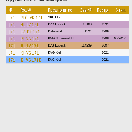
№
Гос.№
Предприятие
Зав.№
Постр.
Утил.
171
PLÖ-VK 171
VKP Plön
171
HL-LV 171
LVG Lübeck
18163
1991
171
RZ-DT 171
Dahmetal
1324
1996
171
PI-VG 171
PVG Schenefeld ✝
1998
05.2017
171
HL-LV 171
LVG Lübeck
114239
2007
171
KI-VG 171
KVG Kiel
2021
171
KI-VG 171E
KVG Kiel
2021