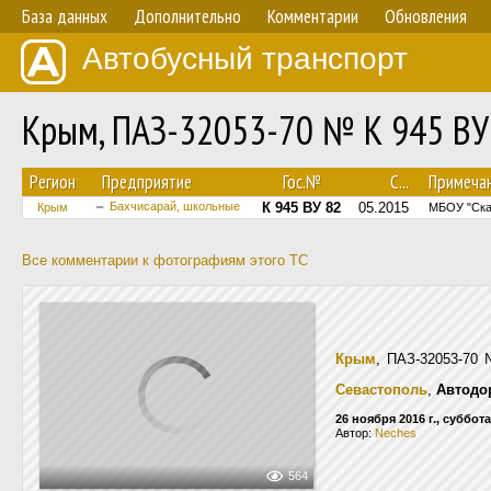
База данных
Дополнительно
Комментарии
Обновления
Автобусный транспорт
Крым, ПАЗ-32053-70 № К 945 ВУ
Регион
Предприятие
Гос.№
С...
Примеча
Бахчисарай, школьные
К 945 ВУ 82
05.2015
Крым
МБОУ "Ска
Все комментарии к фотографиям этого ТС
Крым
, ПАЗ-32053-70
Севастополь
,
Автодор
26 ноября 2016 г., суббота
Автор:
Neches
564