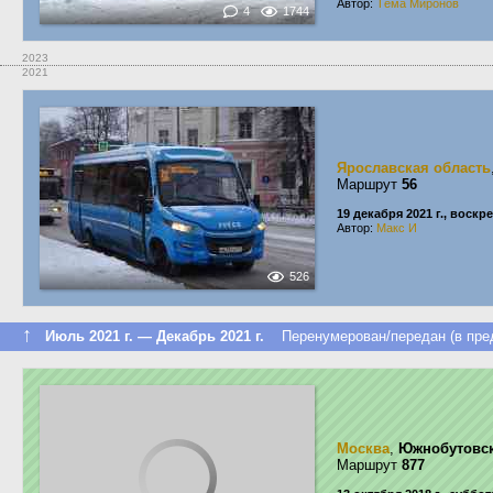
Автор:
Тёма Миронов
4
1744
2023
2021
Ярославская область
Маршрут
56
19 декабря 2021 г., воскр
Автор:
Макс И
526
↑
Июль 2021 г. — Декабрь 2021 г.
Перенумерован/передан (в пред
Москва
,
Южнобутовск
Маршрут
877