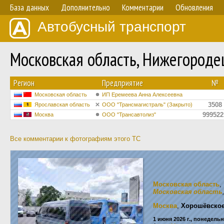
База данных
Дополнительно
Комментарии
Обновления
Автобусный транспорт
Московская область, Нижегороде
Регион
Предприятие
№
Московская область
ИП Еремеева Анна Алексеевна
3508
Ярославская область
ООО "Трансмагистраль" (Закрыто)
999522
Москва
ООО "Трансавтолиз"
Все комментарии к фотографиям этого ТС
Московская область
,
Московская область
Москва
,
Хорошёвское
1 июня 2026 г., понедель