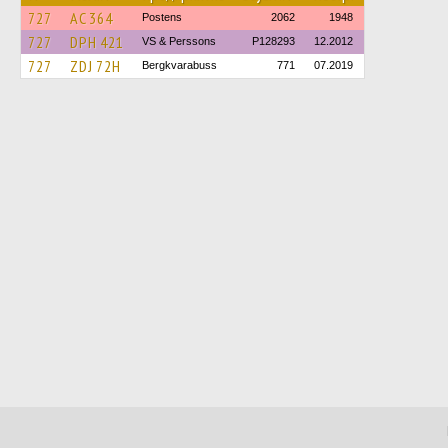
727
AC 364
Postens
2062
1948
727
DPH 421
VS & Perssons
P128293
12.2012
727
ZDJ 72H
Bergkvarabuss
771
07.2019