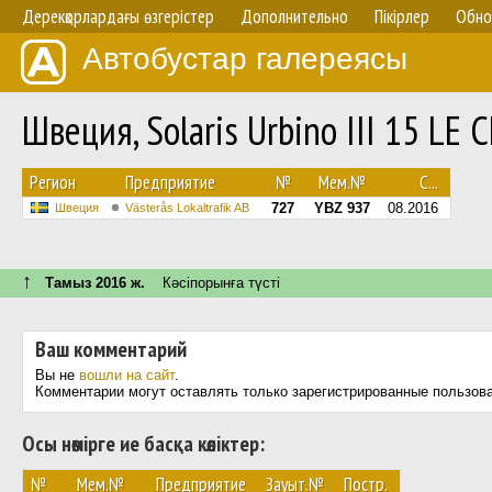
Дерекқорлардағы өзгерістер
Дополнительно
Пікірлер
Обно
Автобустар галереясы
Швеция, Solaris Urbino III 15 LE
Регион
Предприятие
№
Мем.№
С...
727
YBZ 937
08.2016
Швеция
Västerås Lokaltrafik AB
↑
Тамыз 2016 ж.
Кәсіпорынға түсті
Ваш комментарий
Вы не
вошли на сайт
.
Комментарии могут оставлять только зарегистрированные пользов
Осы нөмірге ие басқа көліктер:
№
Мем.№
Предприятие
Зауыт.№
Постр.