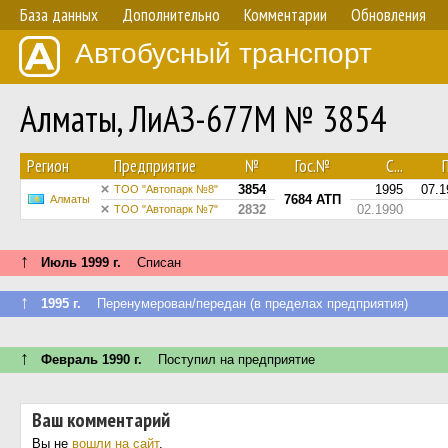
База данных
Дополнительно
Комментарии
Обновления
Автобусный транспорт
Алматы, ЛиАЗ-677М № 3854
Регион
Предприятие
№
Гос.№
С...
П
3854
1995
07.1
ТОО "Автопарк №8"
7684 АТП
Алматы
2832
02.1990
ТОО "Автопарк №7"
↑
Июль 1999 г.
Списан
↑
1995 г.
Перенумерован/передан (в пределах предприятия)
↑
Февраль 1990 г.
Поступил на предприятие
Ваш комментарий
Вы не
вошли на сайт
.