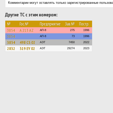
Комментарии могут оставлять только зарегистрированные пользов
Другие ТС с этим номером:
№
Гос.№
Предприятие
Зав.№
Постр.
3854
A 213 AZ
АП-8
275
1996
3854
АП-8
73
1996
3854
498 CS 02
АЭТ
7450
2022
2832
319 EY 02
АЭТ
29274
2023