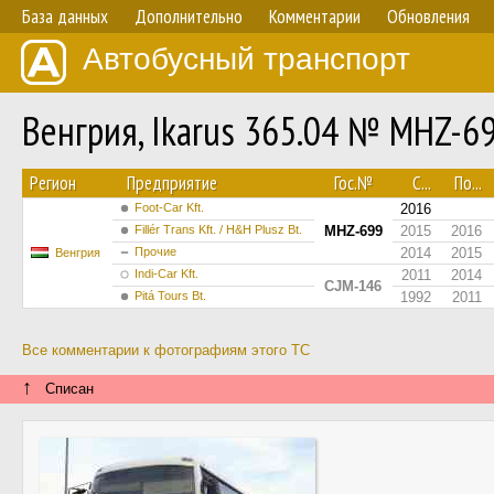
База данных
Дополнительно
Комментарии
Обновления
Автобусный транспорт
Венгрия, Ikarus 365.04 № MHZ-6
Регион
Предприятие
Гос.№
С...
По...
Foot-Car Kft.
2016
Fillér Trans Kft. / H&H Plusz Bt.
MHZ-699
2015
2016
Прочие
2014
2015
Венгрия
Indi-Car Kft.
2011
2014
CJM-146
Pitá Tours Bt.
1992
2011
Все комментарии к фотографиям этого ТС
↑
Списан