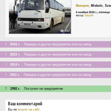
Венгрия
,
Miskolc
,
Sze
4 ноября 2016 г., пятница
Автор:
fulop94
642
↑
2016 г.
Передан в другое предприятие или на завод
↑
2015 г.
Передан в другое предприятие или на завод
↑
2014 г.
Передан в другое предприятие или на завод
↑
2011 г.
Передан в другое предприятие или на завод
↑
1992 г.
Поступил на предприятие
Ваш комментарий
Вы не
вошли на сайт
.