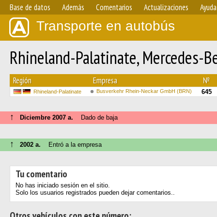
Base de datos
Además
Comentarios
Actualizaciones
Ayuda
Transporte en autobús
Rhineland-Palatinate, Mercedes-
Región
Empresa
№
Busverkehr Rhein-Neckar GmbH (BRN)
645
Rhineland-Palatinate
↑
Diciembre 2007 a.
Dado de baja
↑
2002 a.
Entró a la empresa
Tu comentario
No has iniciado sesión en el sitio.
Solo los usuarios registrados pueden dejar comentarios..
Otros vehículos con este número: