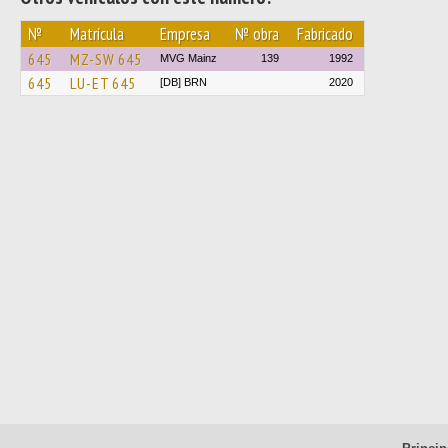
№
Matrícula
Empresa
№ obra
Fabricado
645
MZ-SW 645
MVG Mainz
139
1992
645
LU-ET 645
[DB] BRN
2020