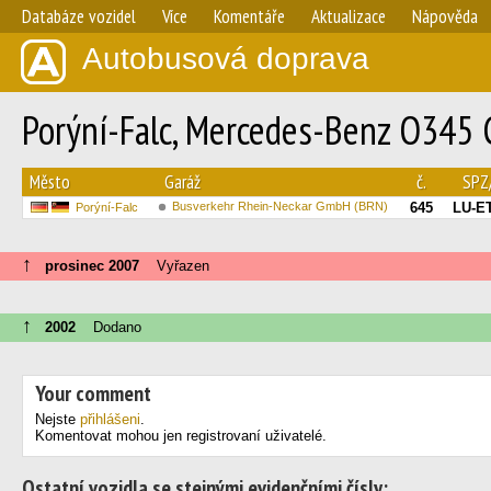
Databáze vozidel
Více
Komentáře
Aktualizace
Nápověda
Autobusová doprava
Porýní-Falc, Mercedes-Benz O345 
Město
Garáž
č.
SPZ
Busverkehr Rhein-Neckar GmbH (BRN)
645
LU-ET
Porýní-Falc
↑
prosinec 2007
Vyřazen
↑
2002
Dodano
Your comment
Nejste
přihlášeni
.
Komentovat mohou jen registrovaní uživatelé.
Ostatní vozidla se stejnými evidenčními čísly: