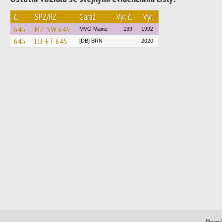
č.
SPZ/RZ
Garáž
Výr. č.
Výr.
645
MZ-SW 645
MVG Mainz
139
1992
645
LU-ET 645
[DB] BRN
2020