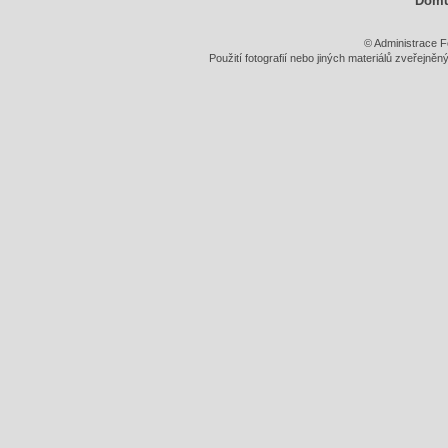
Dom
© Administrace F
Použití fotografií nebo jiných materiálů zveřejně