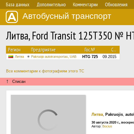
База данных
Дополнительно
Комментарии
Обновления
Автобусный транспорт
Литва, Ford Transit 125T350 № 
Регион
Предприятие
Гос.№
С...
HTG 725
09.2015
Литва
Pakruojo autotransportas, UAB
Все комментарии к фотографиям этого ТС
↑
Списан
Литва
,
Pakruojis
,
auto
30 августа 2020 г., воскр
Автор:
Bocius