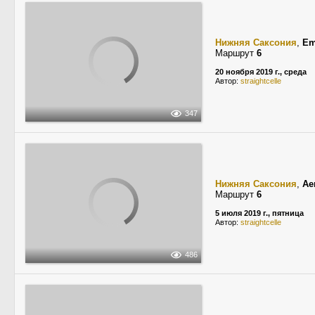
Нижняя Саксония
,
Em
Маршрут
6
20 ноября 2019 г., среда
Автор:
straightcelle
347
Нижняя Саксония
,
Ae
Маршрут
6
5 июля 2019 г., пятница
Автор:
straightcelle
486