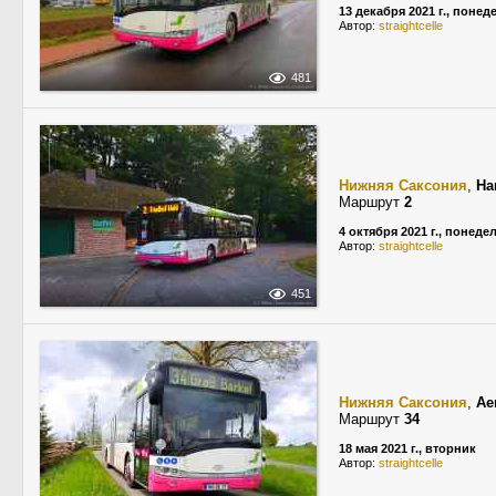
13 декабря 2021 г., поне
Автор:
straightcelle
481
Нижняя Саксония
,
Ha
Маршрут
2
4 октября 2021 г., понеде
Автор:
straightcelle
451
Нижняя Саксония
,
Ae
Маршрут
34
18 мая 2021 г., вторник
Автор:
straightcelle