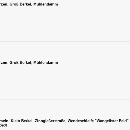
rzen
,
Groß Berkel
,
Mühlendamm
rzen
,
Groß Berkel
,
Mühlendamm
meln
,
Klein Berkel
,
Zinngießerstraße
,
Wendeschleife "Wangelister Feld"
бед)