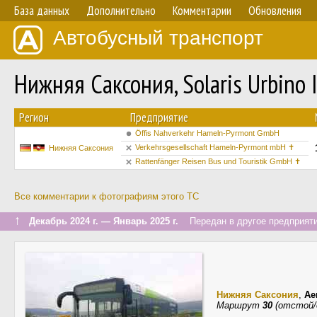
База данных
Дополнительно
Комментарии
Обновления
Автобусный транспорт
Нижняя Саксония, Solaris Urbino 
Регион
Предприятие
Öffis Nahverkehr Hameln-Pyrmont GmbH
Verkehrsgesellschaft Hameln-Pyrmont mbH ✝
Нижняя Саксония
Rattenfänger Reisen Bus und Touristik GmbH ✝
Все комментарии к фотографиям этого ТС
↑
Декабрь 2024 г. — Январь 2025 г.
Передан в другое предприяти
Нижняя Саксония
,
Ae
Маршрут
30
(отстой/