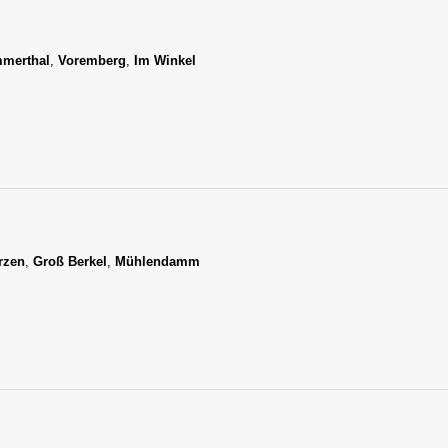
merthal
,
Voremberg
,
Im Winkel
rzen
,
Groß Berkel
,
Mühlendamm