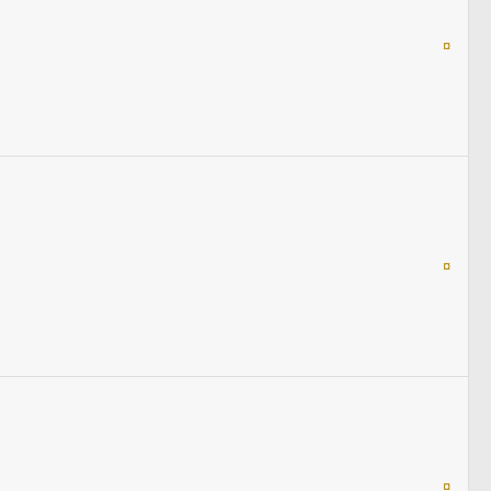
¤
¤
¤