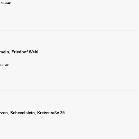
дельник
meln
,
Friedhof Wehl
льник
rzen
,
Schevelstein
,
Kreisstraße 25