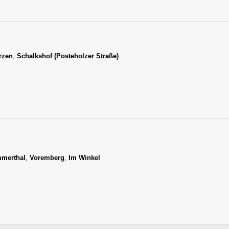
rzen
,
Schalkshof (Posteholzer Straße)
merthal
,
Voremberg
,
Im Winkel