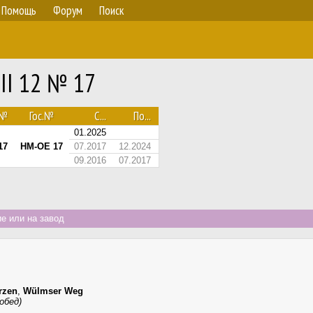
Помощь
Форум
Поиск
III 12 № 17
№
Гос.№
С...
По...
01.2025
17
HM-OE 17
07.2017
12.2024
09.2016
07.2017
е или на завод
rzen
,
Wülmser Weg
обед)