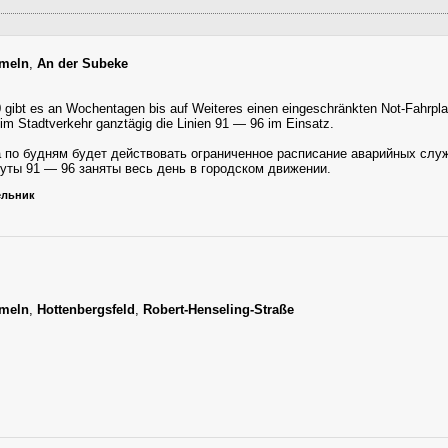
meln
,
An der Subeke
gibt es an Wochentagen bis auf Weiteres einen eingeschränkten Not-Fahrpla
m Stadtverkehr ganztägig die Linien 91 — 96 im Einsatz.
а по будням будет действовать ограниченное расписание аварийных сл
руты 91 — 96 заняты весь день в городском движении.
дельник
meln
,
Hottenbergsfeld
,
Robert-Henseling-Straße