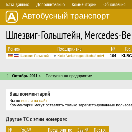
База данных
Дополнительно
Комментарии
Обновления
Автобусный транспорт
Шлезвиг-Гольштейн, Mercedes-Ben
Регион
Предприятие
№
Гос
164
KI-BG
Шлезвиг-Гольштейн
Kieler Verkehrsgesellschaft mbH
↑
Октябрь 2011 г.
Поступил на предприятие
Ваш комментарий
Вы не
вошли на сайт
.
Комментарии могут оставлять только зарегистрированные пользов
Другие ТС с этим номером:
№
Гос.№
Предприятие
Зав.№
Постр.