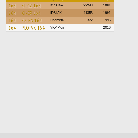
164
KI-CZ 164
KVG Kiel
29243
1981
164
KI-CP 164
[DB] AK
41353
1991
164
RZ-EN 164
Dahmetal
322
1995
164
PLÖ-VK 164
VKP Plön
2016