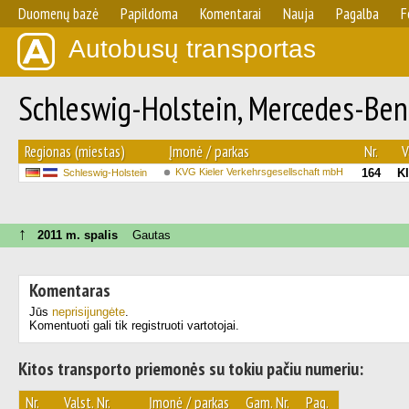
Duomenų bazė
Papildoma
Komentarai
Nauja
Pagalba
F
Autobusų transportas
Schleswig-Holstein, Mercedes-Benz
Regionas (miestas)
Įmonė / parkas
Nr.
V
KVG Kieler Verkehrsgesellschaft mbH
164
K
Schleswig-Holstein
↑
2011 m. spalis
Gautas
Komentaras
Jūs
neprisijungėte
.
Komentuoti gali tik registruoti vartotojai.
Kitos transporto priemonės su tokiu pačiu numeriu:
Nr.
Valst. Nr.
Įmonė / parkas
Gam. Nr.
Pag.