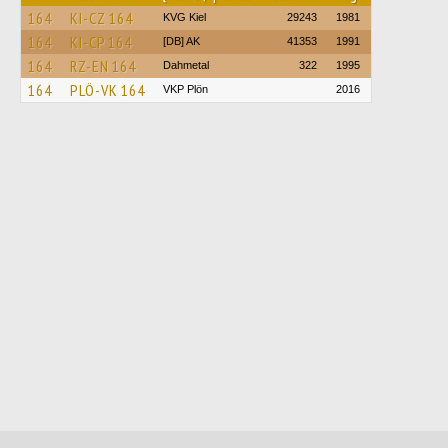
164
KI-CZ 164
KVG Kiel
29243
1981
164
KI-CP 164
[DB] AK
41353
1991
164
RZ-EN 164
Dahmetal
322
1995
164
PLÖ-VK 164
VKP Plön
2016