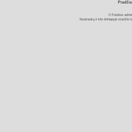
Pradžia
© Fotobus admini
Nuotraukų ir kito tinklapyje esančio t