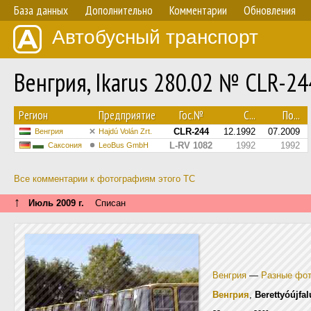
База данных
Дополнительно
Комментарии
Обновления
Автобусный транспорт
Венгрия, Ikarus 280.02 № CLR-24
Регион
Предприятие
Гос.№
С...
По...
CLR-244
12.1992
07.2009
Венгрия
Hajdú Volán Zrt.
L-RV 1082
1992
1992
Саксония
LeoBus GmbH
Все комментарии к фотографиям этого ТС
↑
Июль 2009 г.
Списан
Венгрия
—
Разные фо
Венгрия
,
Berettyóújfal