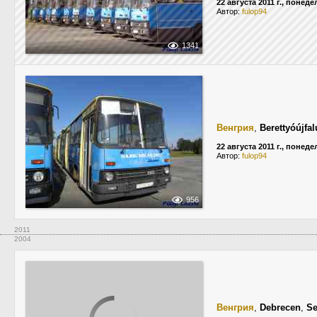
22 августа 2011 г., понед
Автор:
fulop94
1341
Венгрия
,
Berettyóújfal
22 августа 2011 г., понед
Автор:
fulop94
956
2011
2004
Венгрия
,
Debrecen
,
Se