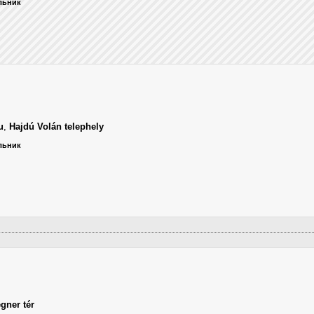
ельник
u
,
Hajdú Volán telephely
ельник
gner tér