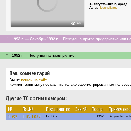
11 августа 2004 г., среда
Автор:
legendijanos
410
↑
1992 г. — Декабрь 1992 г.
Передан в другое предприятие или на
↑
1992 г.
Поступил на предприятие
Ваш комментарий
Вы не
вошли на сайт
.
Комментарии могут оставлять только зарегистрированные пользов
Другие ТС с этим номером:
№
Гос.№
Предприятие
Зав.№
Постр.
Примечание
1082
L-RV 1082
LeoBus
1992
Regionalverkeh