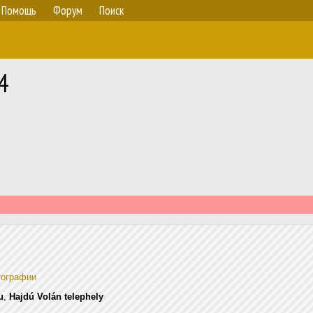
Помощь
Форум
Поиск
4
тографии
u
,
Hajdú Volán telephely