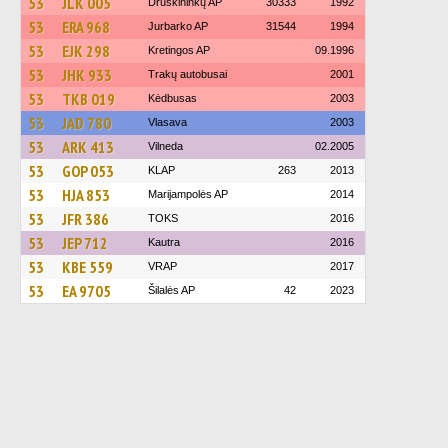
53
JLK 005
Druskininkų AP
30333
1992
53
ERA 968
Jurbarko AP
31544
1994
53
EJK 298
Kretingos AP
09.1996
53
JHK 933
Trakų autobusai
2001
53
TKB 019
Kėdbusas
2003
53
JAD 780
Vlasava
2003
53
ARK 413
Vilneda
02.2005
53
GOP 053
KLAP
263
2013
53
HJA 853
Marijampolės AP
2014
53
JFR 386
TOKS
2016
53
JEP 712
Kautra
2016
53
KBE 559
VRAP
2017
53
EA 9705
Šilalės AP
42
2023