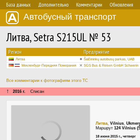
База данных
Дополнительно
Комментарии
Обновления
Автобусный транспорт
Литва, Setra S215UL № 53
Регион
Предприятие
Литва
Šalčininkų autobusų parkas, UAB
Мекленбург-Передняя Померания
SGS Bus & Reisen GmbH Schwerin
Все комментарии к фотографиям этого ТС
↑
2016 г.
Списан
Литва
,
Vilnius
,
Ukmerg
Маршрут
124 Vilnius (
18 июня 2015 г., четверг