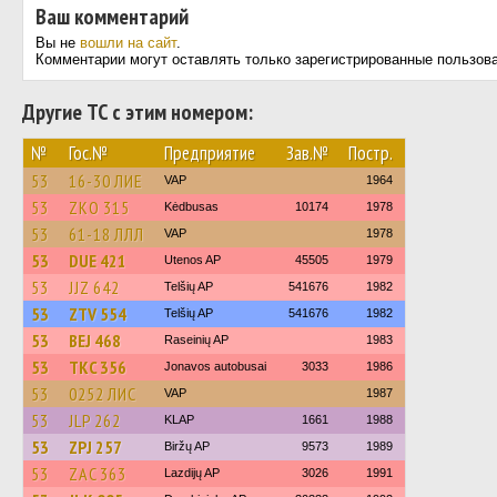
Ваш комментарий
Вы не
вошли на сайт
.
Комментарии могут оставлять только зарегистрированные пользов
Другие ТС с этим номером:
№
Гос.№
Предприятие
Зав.№
Постр.
53
16-30 ЛИЕ
VAP
1964
53
ZKO 315
Kėdbusas
10174
1978
53
61-18 ЛЛЛ
VAP
1978
53
DUE 421
Utenos AP
45505
1979
53
JJZ 642
Telšių AP
541676
1982
53
ZTV 554
Telšių AP
541676
1982
53
BEJ 468
Raseinių AP
1983
53
TKC 356
Jonavos autobusai
3033
1986
53
0252 ЛИС
VAP
1987
53
JLP 262
KLAP
1661
1988
53
ZPJ 257
Biržų AP
9573
1989
53
ZAC 363
Lazdijų AP
3026
1991