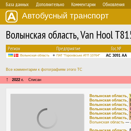
База данных
Дополнительно
Комментарии
Обновления
Автобусный транспорт
Волынская область, Van Hool T8
Регион
Предприятие
Гос.№
AC 3091 AA
Волынская область
ПАТ "Горохівське АТП 10764"
Все комментарии к фотографиям этого ТС
↑
2022 г.
Списан
Волынская область
,
V
Волынская область
,
I
Волынская область
,
I
Волынская область
,
I
Волынская область
,
Волынская область
,
Волынская область
—
Волынская область
,