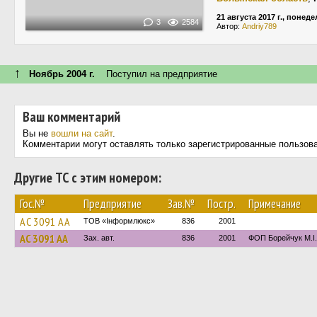
21 августа 2017 г., понед
3
2584
Автор:
Andriy789
↑
Ноябрь 2004 г.
Поступил на предприятие
Ваш комментарий
Вы не
вошли на сайт
.
Комментарии могут оставлять только зарегистрированные пользов
Другие ТС с этим номером:
Гос.№
Предприятие
Зав.№
Постр.
Примечание
AC 3091 AA
ТОВ «Інформлюкс»
836
2001
AC 3091 AA
Зах. авт.
836
2001
ФОП Борейчук М.І.