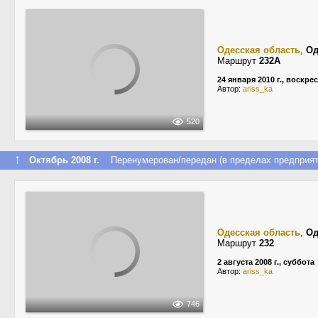
Одесская область
,
Од
Маршрут
232А
24 января 2010 г., воскре
Автор:
ariss_ka
520
↑
Октябрь 2008 г.
Перенумерован/передан (в пределах предприят
Одесская область
,
Од
Маршрут
232
2 августа 2008 г., суббота
Автор:
ariss_ka
746