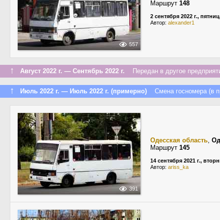
Маршрут
148
2 сентября 2022 г., пятниц
Автор:
alexander1
557
↑
Август 2022 г. — Сентябрь 2022 г.
Передан в другое предприяти
↑
Июль 2022 г. — Июль 2022 г. (примерно)
Смена госномера (в п
Одесская область
,
Од
Маршрут
145
14 сентября 2021 г., втор
Автор:
ariss_ka
391