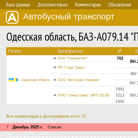
База данных
Дополнительно
Комментарии
Обновления
Автобусный транспорт
Одесская область, БАЗ-А079.14 
Регион
Предприятие
№
Г
702
ООО "Гленкор-Юг"
BH 
ЧП "Старс Транс"
BH 
Одесская область
ООО "Автотранс Украина"
BH 
7441
7213
BH 
ООО "Север Транс" (АТП 15130)
1445
Все комментарии к фотографиям этого ТС
↑
Декабрь 2025 г.
Списан