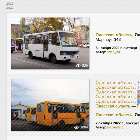
2023
2022
Одесская область
,
Од
Маршрут
148
3 ноября 2022 г., четверг
Автор:
ariss_ka
529
Одесская область
, 
Одесская область
, 
Одесская область
,
Б
Одесская область
,
Б
Одесская область
,
Б
Одесская область
—
Р
Одесская область
,
Од
2 октября 2022 г., воскре
1884
Автор:
alexander1