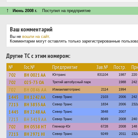
↑
Июнь 2008 г.
Поступил на предприятие
Ваш комментарий
Вы не
вошли на сайт
.
Комментарии могут оставлять только зарегистрированные пользов
Другие ТС с этим номером:
№
Гос.№
Предприятие
Зав.№
Постр.
Пр
702
BH 0021 AA
Югтранс
831104
1987
220
702
025-73 ОА
Третий автобусный парк
1988
242
702
BH 0846 AA
Измаилавтотранс
2114
1994
1445
BH 1242 AA
Север Транс
2103
2006
242
7213
BH 3855 AA
Север Транс
1834
2006
232
1445
BH 2248 AA
Север Транс
3848
2007
7213
BH 3419 AA
Север Транс
8049
2008
240
702
BH 0538 HT
Гленкор-Юг
6728
2008
148
7213
BH 2971 HI
Север Транс
9249
2011
232