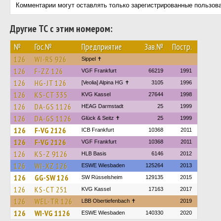
Комментарии могут оставлять только зарегистрированные пользов
Другие ТС с этим номером:
№
Гос.№
Предприятие
Зав.№
Постр.
126
WI-RS 926
Sippel ✝︎
126
F-ZZ 126
VGF Frankfurt
66219
1991
126
HG-JT 126
[Veolia] Alpina HG ✝
3105
1996
126
KS-CT 335
KVG Kassel
27644
1998
126
DA-GS 1126
HEAG Darmstadt
25
1999
126
DA-GS 1126
Glück & Seitz ✝
25
1999
126
F-VG 2126
ICB Frankfurt
10368
2011
126
F-VG 2126
VGF Frankfurt
10368
2011
126
KS-Z 9126
HLB Basis
6146
2012
126
WI-XZ 126
ESWE Wiesbaden
125264
2013
126
GG-SW 126
SW Rüsselsheim
129135
2015
126
KS-CT 251
KVG Kassel
17163
2017
126
WEL-TR 126
LBB Obertiefenbach ✝
2019
126
WI-VG 1126
ESWE Wiesbaden
140330
2020