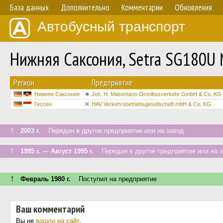
База данных
Дополнительно
Комментарии
Обновления
Автобусный транспорт
Нижняя Саксония, Setra SG180U
Регион
Предприятие
Нижняя Саксония
Joh. H. Masemann Omnibusverkehr GmbH & Co. KG
Гессен
HAV Verkehrsbetriebsgesellschaft mbH & Co. KG
↑
2003 г.
Передан в другое предприятие или на завод
↑
1995 г. — Август 1995 г.
Передан в другое предприятие или на з
↑
Февраль 1980 г.
Поступил на предприятие
Ваш комментарий
Вы не
вошли на сайт
.