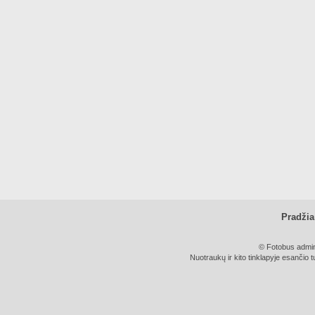
Pradžia
© Fotobus admini
Nuotraukų ir kito tinklapyje esančio t