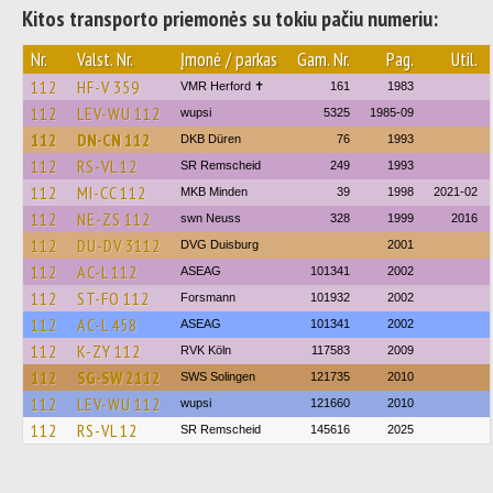
Kitos transporto priemonės su tokiu pačiu numeriu:
Nr.
Valst. Nr.
Įmonė / parkas
Gam. Nr.
Pag.
Util.
112
HF-V 359
VMR Herford ✝
161
1983
112
LEV-WU 112
wupsi
5325
1985-09
112
DN-CN 112
DKB Düren
76
1993
112
RS-VL 12
SR Remscheid
249
1993
112
MI-CC 112
MKB Minden
39
1998
2021-02
112
NE-ZS 112
swn Neuss
328
1999
2016
112
DU-DV 3112
DVG Duisburg
2001
112
AC-L 112
ASEAG
101341
2002
112
ST-FO 112
Forsmann
101932
2002
112
AC-L 458
ASEAG
101341
2002
112
K-ZY 112
RVK Köln
117583
2009
112
SG-SW 2112
SWS Solingen
121735
2010
112
LEV-WU 112
wupsi
121660
2010
112
RS-VL 12
SR Remscheid
145616
2025