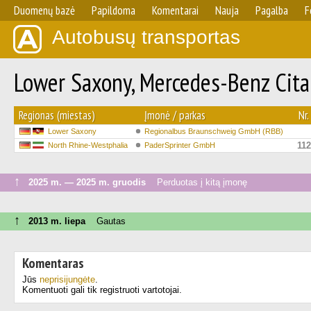
Duomenų bazė
Papildoma
Komentarai
Nauja
Pagalba
F
Autobusų transportas
Lower Saxony, Mercedes-Benz Cita
Regionas (miestas)
Įmonė / parkas
Nr.
Lower Saxony
Regionalbus Braunschweig GmbH (RBB)
112
North Rhine-Westphalia
PaderSprinter GmbH
↑
2025 m. — 2025 m. gruodis
Perduotas į kitą įmonę
↑
2013 m. liepa
Gautas
Komentaras
Jūs
neprisijungėte
.
Komentuoti gali tik registruoti vartotojai.