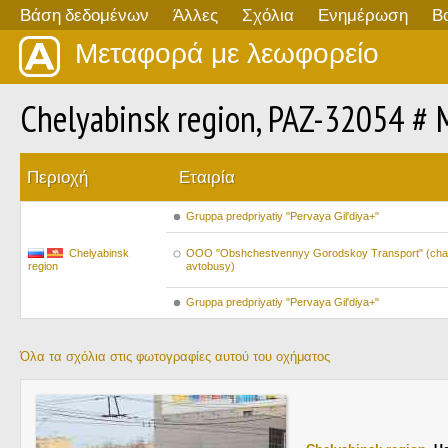
Βάση δεδομένων
Άλλες
Σχόλια
Ενημέρωση
Β
Μεταφορά με λεωφορείο
Chelyabinsk region, PAZ-32054 #
Περιοχή
Εταιρία
Gruppa predpriyatiy "Pervaya Gil'diya+"
Chelyabinsk
OOO "Obshchestvennyy Gorodskoy Transport" (cha
region
avtobusy)
Gruppa predpriyatiy "Pervaya Gil'diya+"
Όλα τα σχόλια στις φωτογραφίες αυτού του οχήματος