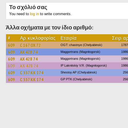
Το σχόλιό σας
You need to
log in
to write comments.
Άλλα οχήματα με τον ίδιο αριθμό:
#
Αρ. κυκλοφορίας
Εταιρία
Σειρ. αρ
609
С 167 ОХ 72
OGT: chastnye (Chelyabinsk)
1787
609
АХ 428 74
Maggortrans (Magnitogorsk)
1986
609
АХ 428 74
Maggortrans (Magnitogorsk)
1986
609
АХ 428 74
IP Laknitskiy V.R. (Magnitogorsk)
1986
609
С 537 КК 174
Shestoy AP (Chelyabinsk)
256
609
С 537 КК 174
GP PTK (Chelyabinsk)
256