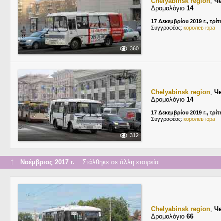
Chelyabinsk region
,
Ч
Δρομολόγιο
14
17 Δεκεμβρίου 2019 г., τρίτ
Συγγραφέας:
королев юра
360
Chelyabinsk region
,
Ч
Δρομολόγιο
14
17 Δεκεμβρίου 2019 г., τρίτ
Συγγραφέας:
королев юра
312
↑
Νοέμβριος 2017 г.
Στάλθηκε σε άλλη εταιρεία
Chelyabinsk region
,
Ч
Δρομολόγιο
66