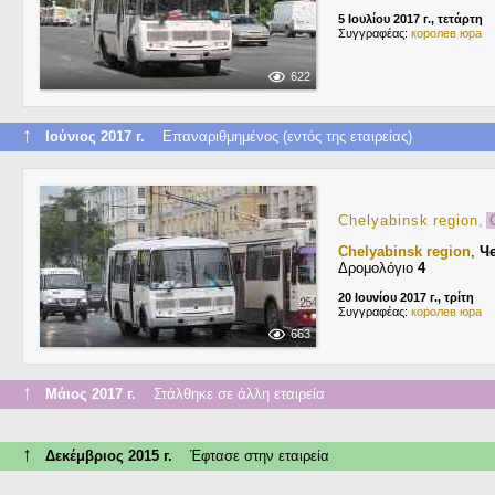
5 Ιουλίου 2017 г., τετάρτη
Συγγραφέας:
королев юра
622
↑
Ιούνιος 2017 г.
Επαναριθμημένος (εντός της εταιρείας)
Chelyabinsk region
,
G
Chelyabinsk region
,
Ч
Δρομολόγιο
4
20 Ιουνίου 2017 г., τρίτη
Συγγραφέας:
королев юра
663
↑
Μάιος 2017 г.
Στάλθηκε σε άλλη εταιρεία
↑
Δεκέμβριος 2015 г.
Έφτασε στην εταιρεία