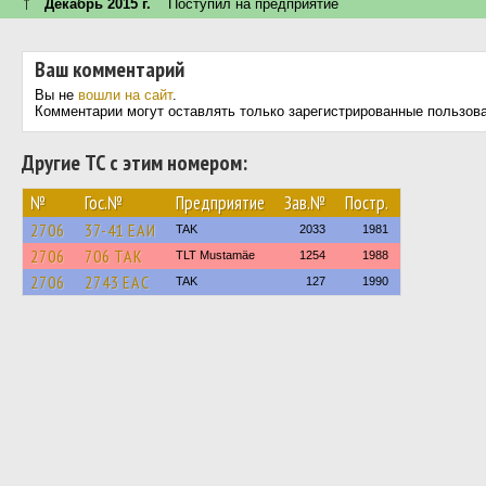
↑
Декабрь 2015 г.
Поступил на предприятие
Ваш комментарий
Вы не
вошли на сайт
.
Комментарии могут оставлять только зарегистрированные пользов
Другие ТС с этим номером:
№
Гос.№
Предприятие
Зав.№
Постр.
2706
37-41 EAИ
TAK
2033
1981
2706
706 TAK
TLT Mustamäe
1254
1988
2706
2743 ЕАС
TAK
127
1990