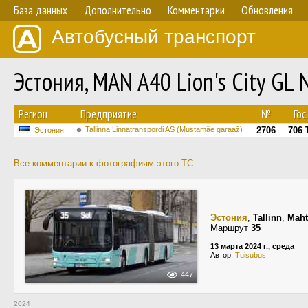
База данных
Дополнительно
Комментарии
Обновления
Автобусный транспорт
Эстония, MAN A40 Lion's City G
Регион
Предприятие
№
Гос
Tallinna Linnatranspordi AS (Mustamäe garaaž)
2706
706 
Эстония
Все комментарии к фотографиям этого ТС
Эстония
,
Tallinn
,
Maht
Маршрут
35
13 марта 2024 г., среда
Автор:
Tuisubus
447
2024