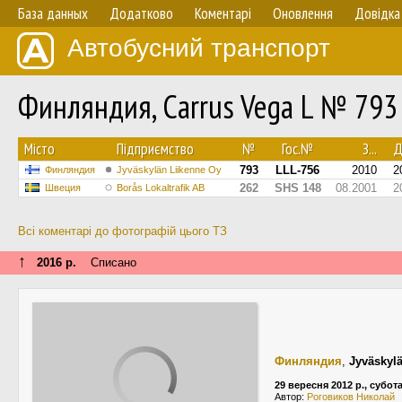
База данных
Додатково
Коментарі
Оновлення
Довідка
Автобусний транспорт
Финляндия, Carrus Vega L № 793
Мiсто
Підприємство
№
Гос.№
З...
Д
793
LLL-756
2010
2
Финляндия
Jyväskylän Liikenne Oy
262
SHS 148
08.2001
2
Швеция
Borås Lokaltrafik AB
Всі коментарі до фотографій цього ТЗ
↑
2016 р.
Списано
Финляндия
,
Jyväskyl
29 вересня 2012 р., субот
Автор:
Роговиков Николай