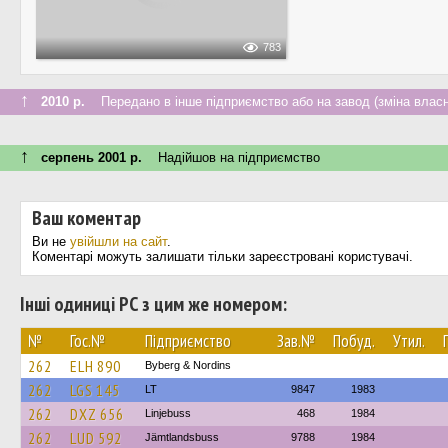
783
↑
2010 р.
Передано в інше підприємство або на завод (зміна власн
↑
серпень 2001 р.
Надійшов на підприємство
Ваш коментар
Ви не
увійшли на сайт
.
Коментарі можуть залишати тільки зареєстровані користувачі.
Інші одиниці РС з цим же номером:
№
Гос.№
Підприємство
Зав.№
Побуд.
Утил.
262
ELH 890
Byberg & Nordins
262
LGS 145
LT
9847
1983
262
DXZ 656
Linjebuss
468
1984
262
LUD 592
Jämtlandsbuss
9788
1984