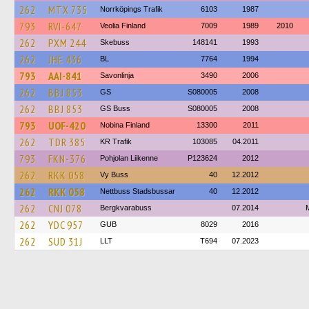
262
MTX 735
Norrköpings Trafik
6103
1987
793
RVI-647
Veolia Finland
7009
1989
2010
262
PXM 244
Skebuss
148141
1993
262
JHE 436
BL
7764
1994
793
AAI-841
Savonlinja
3490
2006
262
BBJ 853
GS
S080005
2008
262
BBJ 853
GS Buss
S080005
2008
793
UOF-420
Nobina Finland
13300
2011
262
TDR 385
KR Trafik
103085
04.2011
793
FKN-376
Pohjolan Liikenne
P123624
2012
262
RKK 058
Vy Buss
40
12.2012
262
RKK 058
Nettbuss Stadsbussar
40
12.2012
262
CNJ 078
Bergkvarabuss
07.2014
262
YDC 957
GUB
8029
2016
262
SUD 31J
LLT
T694
07.2023