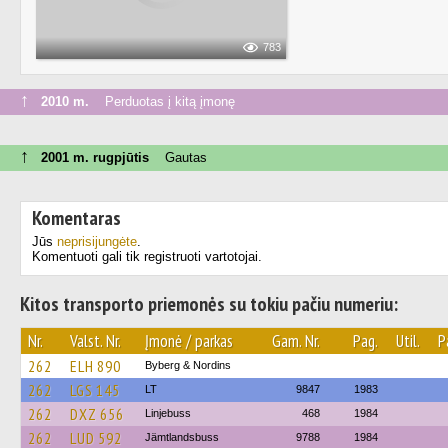
783
↑
2010 m.
Perduotas į kitą įmonę
↑
2001 m. rugpjūtis
Gautas
Komentaras
Jūs
neprisijungėte
.
Komentuoti gali tik registruoti vartotojai.
Kitos transporto priemonės su tokiu pačiu numeriu:
Nr.
Valst. Nr.
Įmonė / parkas
Gam. Nr.
Pag.
Util.
P
262
ELH 890
Byberg & Nordins
262
LGS 145
LT
9847
1983
262
DXZ 656
Linjebuss
468
1984
262
LUD 592
Jämtlandsbuss
9788
1984