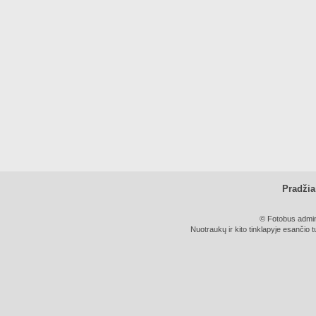
Pradžia
© Fotobus admini
Nuotraukų ir kito tinklapyje esančio t