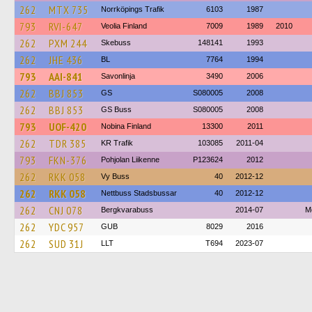
262
MTX 735
Norrköpings Trafik
6103
1987
793
RVI-647
Veolia Finland
7009
1989
2010
262
PXM 244
Skebuss
148141
1993
262
JHE 436
BL
7764
1994
793
AAI-841
Savonlinja
3490
2006
262
BBJ 853
GS
S080005
2008
262
BBJ 853
GS Buss
S080005
2008
793
UOF-420
Nobina Finland
13300
2011
262
TDR 385
KR Trafik
103085
2011-04
793
FKN-376
Pohjolan Liikenne
P123624
2012
262
RKK 058
Vy Buss
40
2012-12
262
RKK 058
Nettbuss Stadsbussar
40
2012-12
262
CNJ 078
Bergkvarabuss
2014-07
M
262
YDC 957
GUB
8029
2016
262
SUD 31J
LLT
T694
2023-07