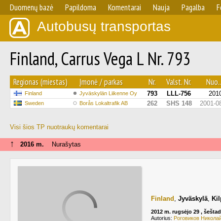
Duomenų bazė
Papildoma
Komentarai
Nauja
Pagalba
F
Autobusų transportas
Finland, Carrus Vega L Nr. 793
Regionas (miestas)
Įmonė / parkas
Nr.
Valst. Nr.
Nuo..
793
LLL-756
201
Finland
Jyväskylän Liikenne Oy
262
SHS 148
2001-0
Sweden
Borås Lokaltrafik AB
Visi šios TP nuotraukų komentarai
↑
2016 m.
Nurašytas
Finland
,
Jyväskylä
,
Ki
2012 m. rugsėjo 29 , šeštad
Autorius:
Роговиков Никола