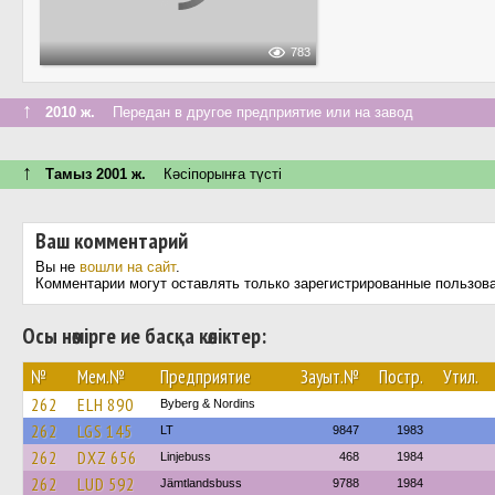
783
↑
2010 ж.
Передан в другое предприятие или на завод
↑
Тамыз 2001 ж.
Кәсіпорынға түсті
Ваш комментарий
Вы не
вошли на сайт
.
Комментарии могут оставлять только зарегистрированные пользов
Осы нөмірге ие басқа көліктер:
№
Мем.№
Предприятие
Зауыт.№
Постр.
Утил.
262
ELH 890
Byberg & Nordins
262
LGS 145
LT
9847
1983
262
DXZ 656
Linjebuss
468
1984
262
LUD 592
Jämtlandsbuss
9788
1984