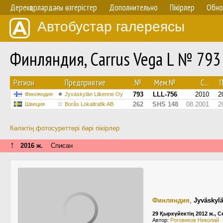
Дерекқорлардағы өзгерістер
Дополнительно
Пікірлер
Обно
Автобустар галереясы
Финляндия, Carrus Vega L № 793
Регион
Предприятие
№
Мем.№
С...
П
793
LLL-756
2010
2
Финляндия
Jyväskylän Liikenne Oy
262
SHS 148
08.2001
2
Швеция
Borås Lokaltrafik AB
Көліктің фотосуреттері бәрі пікірлер
↑
2016 ж.
Списан
Финляндия
,
Jyväskyl
29 Қыркүйектің 2012 ж., С
Автор:
Роговиков Николай