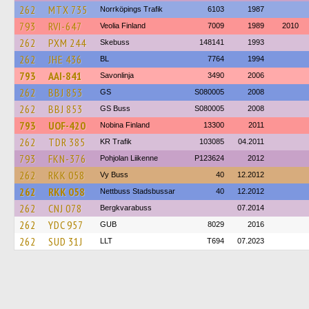
262
MTX 735
Norrköpings Trafik
6103
1987
793
RVI-647
Veolia Finland
7009
1989
2010
262
PXM 244
Skebuss
148141
1993
262
JHE 436
BL
7764
1994
793
AAI-841
Savonlinja
3490
2006
262
BBJ 853
GS
S080005
2008
262
BBJ 853
GS Buss
S080005
2008
793
UOF-420
Nobina Finland
13300
2011
262
TDR 385
KR Trafik
103085
04.2011
793
FKN-376
Pohjolan Liikenne
P123624
2012
262
RKK 058
Vy Buss
40
12.2012
262
RKK 058
Nettbuss Stadsbussar
40
12.2012
262
CNJ 078
Bergkvarabuss
07.2014
262
YDC 957
GUB
8029
2016
262
SUD 31J
LLT
T694
07.2023