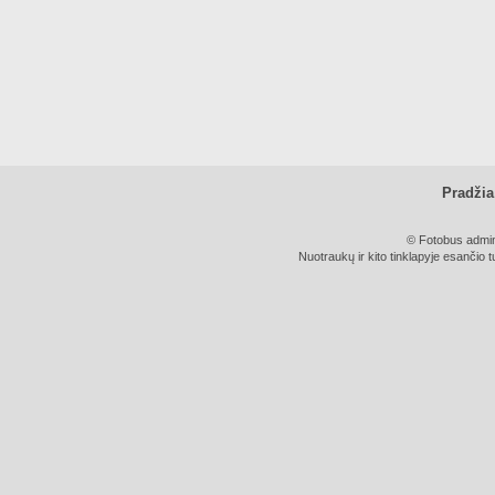
Pradžia
© Fotobus admini
Nuotraukų ir kito tinklapyje esančio t