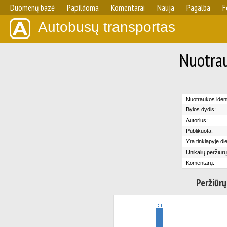
Duomenų bazė
Papildoma
Komentarai
Nauja
Pagalba
F
Autobusų transportas
Nuotrau
Nuotraukos identi
Bylos dydis:
Autorius:
Publikuota:
Yra tinklapyje di
Unikalių peržiūrų
Komentarų:
Peržiūrų