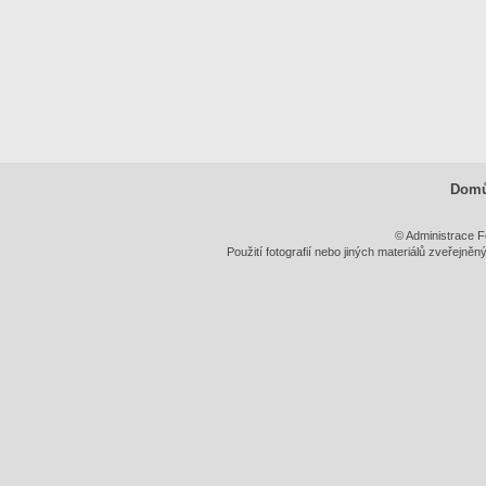
Dom
© Administrace F
Použití fotografií nebo jiných materiálů zveřejně