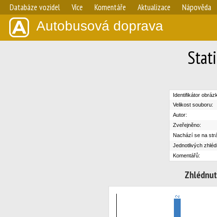
Databáze vozidel
Více
Komentáře
Aktualizace
Nápověda
Autobusová doprava
Stat
Identifikátor obráz
Velikost souboru:
Autor:
Zveřejněno:
Nachází se na str
Jednotlivých zhléd
Komentářů:
Zhlédnut