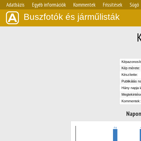
Adatbázis
Egyéb információk
Kommentek
Frissítések
Súgó
Buszfotók és járműlisták
Képazonosít
Kép mérete:
Készítette:
Publikálás n
Hány napja l
Megtekintés
Kommentek:
Napon