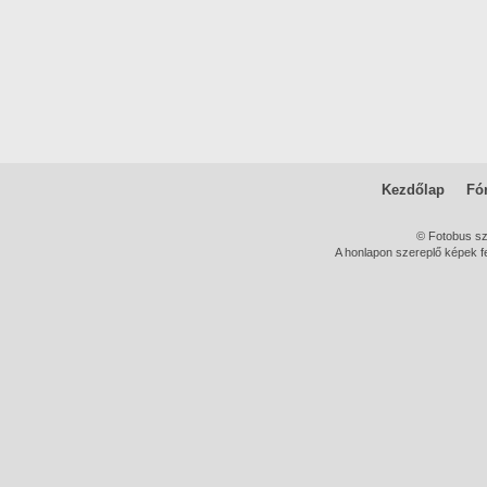
Kezdőlap
Fó
© Fotobus s
A honlapon szereplő képek fe