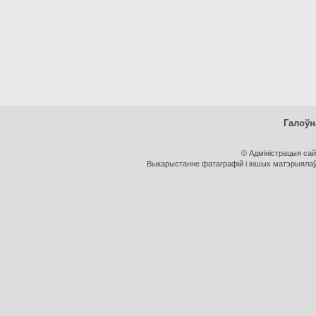
Галоўн
© Адміністрацыя са
Выкарыстанне фатаграфій і іншых матэрыялаў, 