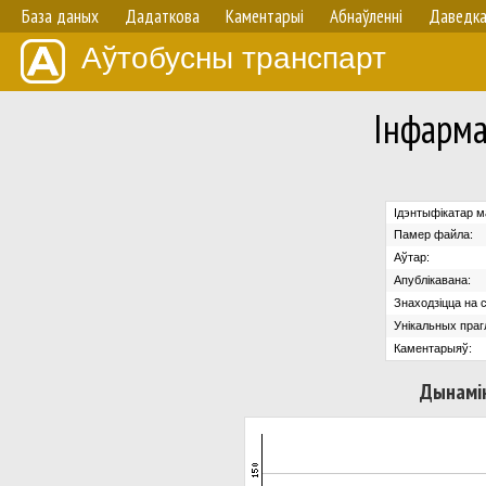
База даных
Дадаткова
Каментарыі
Абнаўленнi
Даведк
Аўтобусны транспарт
Iнфарм
Ідэнтыфікатар м
Памер файла:
Аўтар:
Апублікавана:
Знаходзіцца на с
Унікальных праг
Каментарыяў:
Дынамік