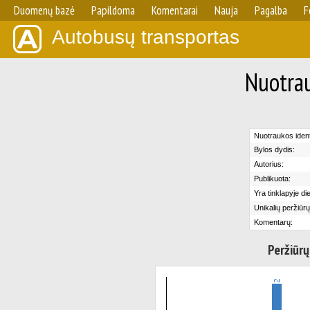
Duomenų bazė
Papildoma
Komentarai
Nauja
Pagalba
F
Autobusų transportas
Nuotrau
Nuotraukos identi
Bylos dydis:
Autorius:
Publikuota:
Yra tinklapyje di
Unikalių peržiūrų
Komentarų:
Peržiūrų