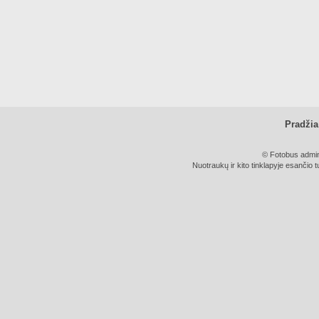
Pradžia
© Fotobus admini
Nuotraukų ir kito tinklapyje esančio t