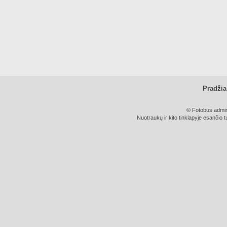
Pradžia
© Fotobus admini
Nuotraukų ir kito tinklapyje esančio t