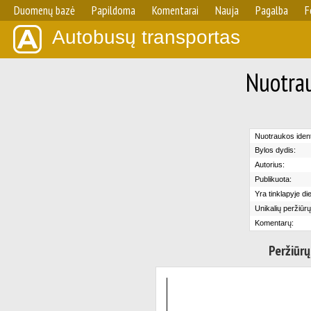
Duomenų bazė
Papildoma
Komentarai
Nauja
Pagalba
F
Autobusų transportas
Nuotrau
Nuotraukos identi
Bylos dydis:
Autorius:
Publikuota:
Yra tinklapyje di
Unikalių peržiūrų
Komentarų:
Peržiūrų