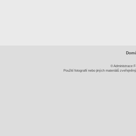
Dom
© Administrace F
Použití fotografií nebo jiných materiálů zveřejně