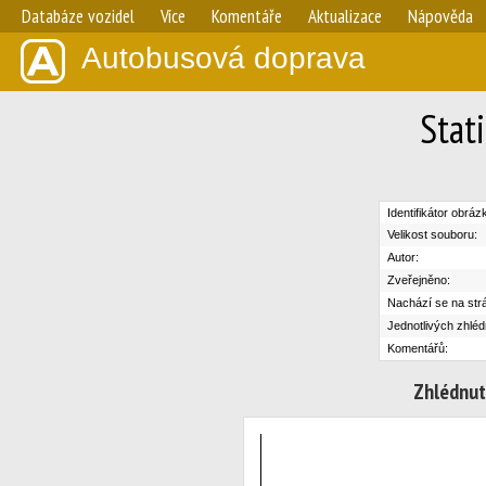
Databáze vozidel
Více
Komentáře
Aktualizace
Nápověda
Autobusová doprava
Stat
Identifikátor obráz
Velikost souboru:
Autor:
Zveřejněno:
Nachází se na str
Jednotlivých zhléd
Komentářů:
Zhlédnut