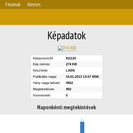
Fórumok
Keresés
Képadatok
Képazonosítő:
811120
Kép mérete:
274 KB
Készítette:
LAEN
Publikálás napja:
15.01.2013 13:57 MSK
Hány napja látható:
4952
Megtekintések:
992
Kommentek:
0
Naponkénti megtekintések