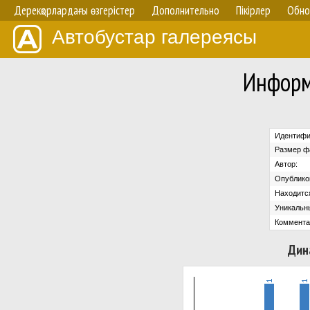
Дерекқорлардағы өзгерістер
Дополнительно
Пікірлер
Обно
Автобустар галереясы
Информ
Идентифи
Размер ф
Автор:
Опублико
Находится
Уникальн
Коммента
Дин