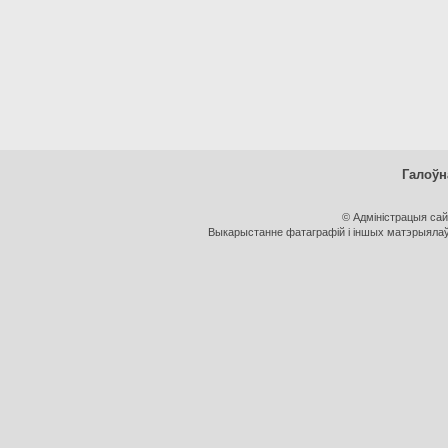
Галоўн
© Адміністрацыя са
Выкарыстанне фатаграфій і іншых матэрыялаў, 