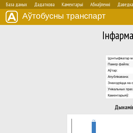
База даных
Дадаткова
Каментарыі
Абнаўленнi
Даведк
Аўтобусны транспарт
Iнфарм
Ідэнтыфікатар м
Памер файла:
Аўтар:
Апублікавана:
Знаходзіцца на с
Унікальных праг
Каментарыяў:
Дынамік