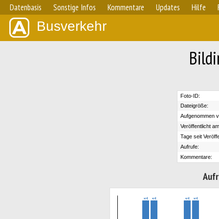
Datenbasis
Sonstige Infos
Kommentare
Updates
Hilfe
Busverkehr
Bild
Foto-ID:
Dateigröße:
Aufgenommen v
Veröffentlicht am
Tage seit Veröff
Aufrufe:
Kommentare:
Aufr