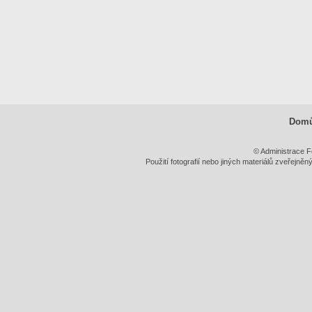
Dom
© Administrace F
Použití fotografií nebo jiných materiálů zveřejně