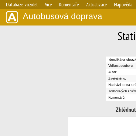
Databáze vozidel
Více
Komentáře
Aktualizace
Nápověda
Autobusová doprava
Stat
Identifikátor obráz
Velikost souboru:
Autor:
Zveřejněno:
Nachází se na str
Jednotlivých zhléd
Komentářů:
Zhlédnut