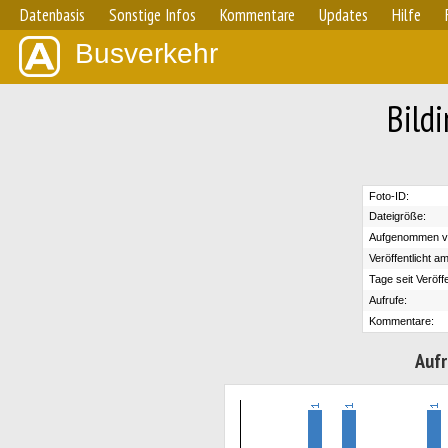
Datenbasis
Sonstige Infos
Kommentare
Updates
Hilfe
Busverkehr
Bild
Foto-ID:
Dateigröße:
Aufgenommen v
Veröffentlicht am
Tage seit Veröff
Aufrufe:
Kommentare:
Aufr