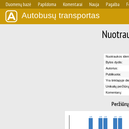
Duomenų bazė
Papildoma
Komentarai
Nauja
Pagalba
F
Autobusų transportas
Nuotrau
Nuotraukos identi
Bylos dydis:
Autorius:
Publikuota:
Yra tinklapyje di
Unikalių peržiūrų
Komentarų:
Peržiūrų