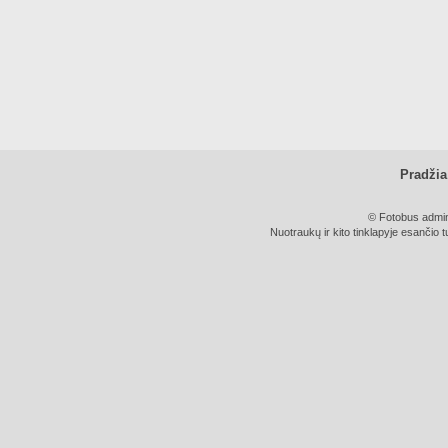
Pradžia
© Fotobus admini
Nuotraukų ir kito tinklapyje esančio t