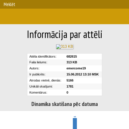
Meklēt
Informācija par attēli
Attēla identifikātors:
682615
Faila lielums:
313 KB
Autors:
emercome19
Ir publicēts:
15.06.2012 13:10 MSK
Atrodas vietnē, dienās:
5166
Unikāli skatījumi:
1781
Komentārus:
0
Dinamika skatišana pēc datuma