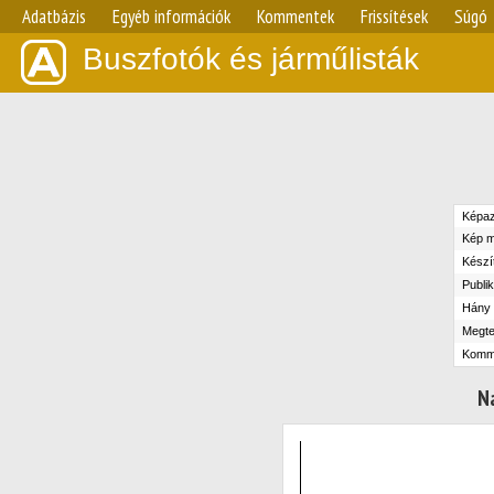
Adatbázis
Egyéb információk
Kommentek
Frissítések
Súgó
Buszfotók és járműlisták
Képaz
Kép m
Készít
Publik
Hány n
Megte
Komm
N