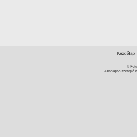
Kezdőlap
© Foto
A honlapon szereplő k