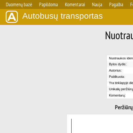
Duomenų bazė
Papildoma
Komentarai
Nauja
Pagalba
F
Autobusų transportas
Nuotrau
Nuotraukos identi
Bylos dydis:
Autorius:
Publikuota:
Yra tinklapyje di
Unikalių peržiūrų
Komentarų:
Peržiūrų