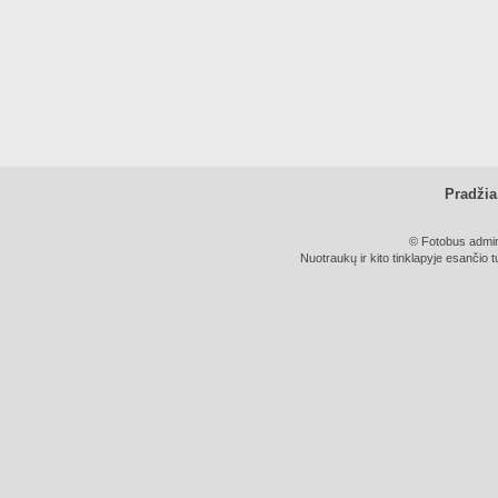
Pradžia
© Fotobus admini
Nuotraukų ir kito tinklapyje esančio t